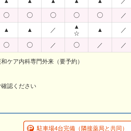
▲
▲
▲
▲
▲
／
◯
◯
◯
◯
◯
／
▲
▲
▲
／
▲
／
☆
◯
◯
／
◯
／
／
緩和ケア内科専門外来（要予約）
ご確認ください
駐車場4台完備
（隣接薬局と共同）