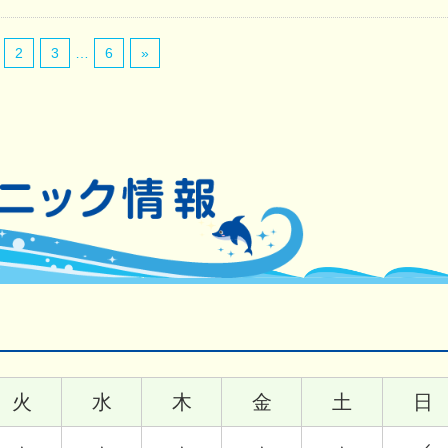
2
3
…
6
»
火
水
木
金
土
日