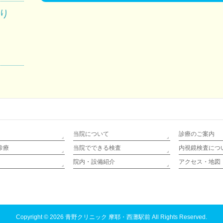
り
当院について
診療のご案内
診療
当院でできる検査
内視鏡検査につ
院内・設備紹介
アクセス・地図
Copyright © 2026
青野クリニック 摩耶・西灘駅前
All Rights Reserved.