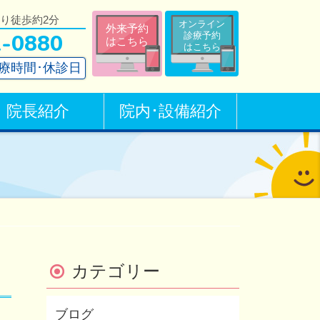
より徒歩約2分
オンライン
外来予約
2-0880
診療予約
はこちら
はこちら
療時間･休診日
院長紹介
院内･設備紹介
カテゴリー
ブログ