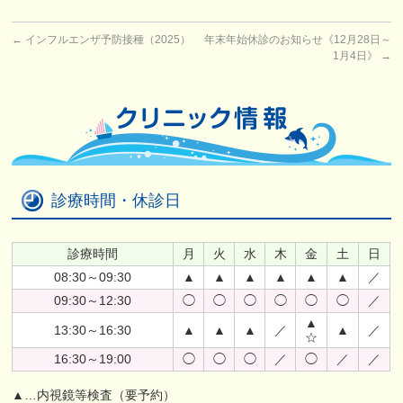
←
インフルエンザ予防接種（2025）
年末年始休診のお知らせ《12月28日～
1月4日》
→
診療時間・休診日
診療時間
月
火
水
木
金
土
日
08:30～09:30
▲
▲
▲
▲
▲
▲
／
09:30～12:30
◯
◯
◯
◯
◯
◯
／
▲
13:30～16:30
▲
▲
▲
／
▲
／
☆
16:30～19:00
◯
◯
◯
／
◯
／
／
▲…内視鏡等検査（要予約）