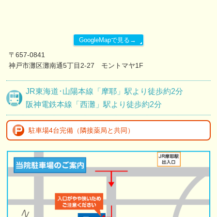
GoogleMapで見る→
〒657-0841
神戸市灘区灘南通5丁目2-27 モントマヤ1F
JR東海道･山陽本線
「摩耶」駅より
徒歩約2分
阪神電鉄本線
「西灘」駅より
徒歩約2分
駐車場4台完備
（隣接薬局と共同）